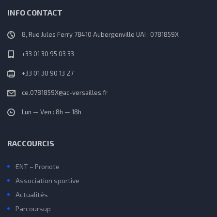
INFO CONTACT
8, Rue Jules Ferry 78410 Aubergenville UAI : 0781859X
+33 01 30 95 03 33
+33 01 30 90 13 27
ce.0781859X@ac-versailles.fr
Lun — Ven : 8h — 18h
RACCOURCIS
ENT – Pronote
Association sportive
Actualités
Parcoursup