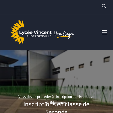
Vous devez procéder à l'inscription administrative
Inscriptions en classe de
via Educonnect
Seconde