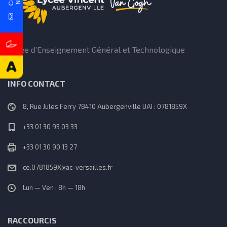
Lycée d’Enseignement Général et Technologique
INFO CONTACT
8, Rue Jules Ferry 78410 Aubergenville UAI : 0781859X
+33 01 30 95 03 33
+33 01 30 90 13 27
ce.0781859X@ac-versailles.fr
Lun — Ven : 8h — 18h
RACCOURCIS