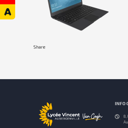
Share
INFO
8,
Au