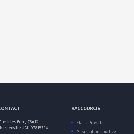
 CONTACT
RACCOURCIS
 Rue Jules Ferry 78410
ENT – Pronote
bergenville UAI : 0781859X
Association sportive