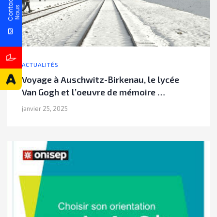
C
o
n
t
a
c
t
e
z
N
o
u
s
ACTUALITÉS
Voyage à Auschwitz-Birkenau, le lycée
Van Gogh et l’oeuvre de mémoire …
janvier 25, 2025