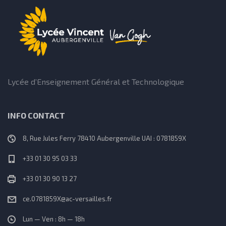
n
a
v
i
Lycée d’Enseignement Général et Technologique
g
INFO CONTACT
a
8, Rue Jules Ferry 78410 Aubergenville UAI : 0781859X
t
+33 01 30 95 03 33
i
+33 01 30 90 13 27
o
ce.0781859X@ac-versailles.fr
n
Lun — Ven : 8h — 18h