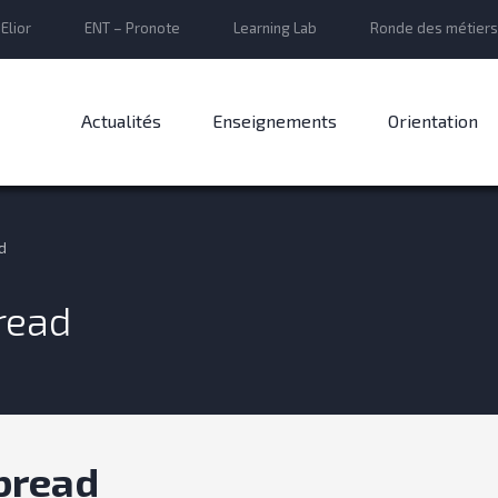
Elior
ENT – Pronote
Learning Lab
Ronde des métiers
Actualités
Enseignements
Orientation
d
read
bread