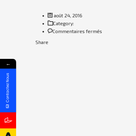
août 24, 2016
Category:
sur
Commentaires fermés
Chicken
Share
Ranch
Flatbread
←
Contactez Nous