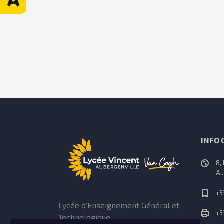
INFO
8,
Au
+3
Lycée d’Enseignement Général et
+3
Technologique