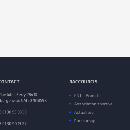
 CONTACT
RACCOURCIS
 Rue Jules Ferry 78410
ENT – Pronote
bergenville UAI : 0781859X
Association sportive
3 01 30 95 03 33
Actualités
Parcoursup
3 01 30 90 13 27