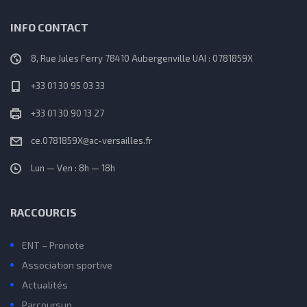
INFO CONTACT
8, Rue Jules Ferry 78410 Aubergenville UAI : 0781859X
+33 01 30 95 03 33
+33 01 30 90 13 27
ce.0781859X@ac-versailles.fr
Lun — Ven : 8h — 18h
RACCOURCIS
ENT – Pronote
Association sportive
Actualités
Parcoursup