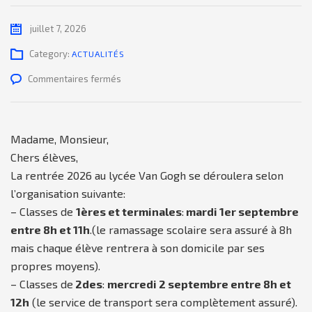
juillet 7, 2026
Category:
ACTUALITÉS
sur
Commentaires fermés
La
rentrée
2026
Madame, Monsieur,
au
Chers élèves,
lycée
La rentrée 2026 au lycée Van Gogh se déroulera selon
Van
l’organisation suivante:
Gogh
– Classes de
1ères et terminales
:
mardi 1er septembre
entre 8h et 11h
.(le ramassage scolaire sera assuré à 8h
mais chaque élève rentrera à son domicile par ses
propres moyens).
– Classes de
2des
:
mercredi 2 septembre entre 8h et
12h
(le service de transport sera complètement assuré).