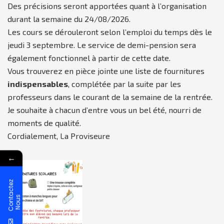
Des précisions seront apportées quant à l’organisation
durant la semaine du 24/08/2026.
Les cours se dérouleront selon l’emploi du temps dès le
jeudi 3 septembre. Le service de demi-pension sera
également fonctionnel à partir de cette date.
Vous trouverez en pièce jointe une liste de fournitures
indispensables
, complétée par la suite par les
professeurs dans le courant de la semaine de la rentrée.
Je souhaite à chacun d’entre vous un bel été, nourri de
moments de qualité.
Cordialement, La Proviseure
←
C
o
n
t
a
c
t
e
z
N
o
u
s