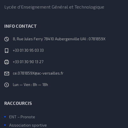
Lycée d’Enseignement Général et Technologique
INFO CONTACT
8, Rue Jules Ferry 78410 Aubergenville UAI : 0781859X
+33 01 30 95 03 33
+33 01 30 90 13 27
ce.0781859X@ac-versailles.fr
Lun — Ven : 8h — 18h
RACCOURCIS
ENT – Pronote
Association sportive