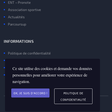
ENT – Pronote
Association sportive
Actualités
Parcoursup
INFORMATIONS
Politique de confidentialité
Mentions Légales et Gestion des Cookies
Contactez Nous
Ce site utilise des cookies et demande vos données
personnelles pour améliorer votre expérience de
Avenir(s) – Onisep
navigation.
OK, JE SUIS D'ACCORD !
POLITIQUE DE
CONFIDENTIALITÉ
Copyright 2022 © Lycée
Van Gogh d'Aubergenville