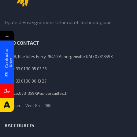
Lycée d’Enseignement Général et Technologique
←
INFO CONTACT
C
o
n
t
a
c
t
e
z
N
o
u
8, Rue Jules Ferry 78410 Aubergenville UAI : 0781859X
s
+33 01 30 95 03 33
+33 01 30 90 13 27
ce.0781859X@ac-versailles.fr
Lun — Ven : 8h — 18h
RACCOURCIS