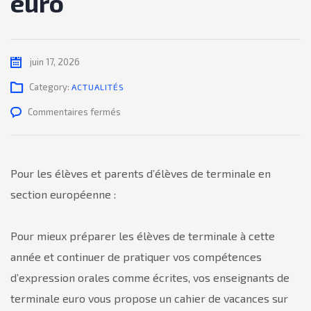
euro
juin 17, 2026
Category:
ACTUALITÉS
sur
Commentaires fermés
cahier
de
vacances
Pour les élèves et parents d’élèves de terminale en
pour
section européenne :
les
élèves
Pour mieux préparer les élèves de terminale à cette
de
année et continuer de pratiquer vos compétences
terminale
euro
d’expression orales comme écrites, vos enseignants de
terminale euro vous propose un cahier de vacances sur