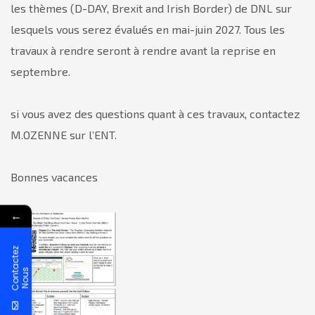
les thèmes (D-DAY, Brexit and Irish Border) de DNL sur
lesquels vous serez évalués en mai-juin 2027. Tous les
travaux à rendre seront à rendre avant la reprise en
septembre.
si vous avez des questions quant à ces travaux, contactez
M.OZENNE sur l’ENT.
Bonnes vacances
←
C
o
n
t
a
c
t
e
z
N
o
u
s