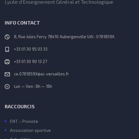
Lycée d’Enseignement Général et Technologique
INFO CONTACT
8, Rue Jules Ferry 78410 Aubergenville UAI : 0781859X
+33 01 30 95 03 33
+33 01 30 90 13 27
ce.0781859X@ac-versailles.fr
Lun — Ven : 8h — 18h
RACCOURCIS
ENT – Pronote
Association sportive